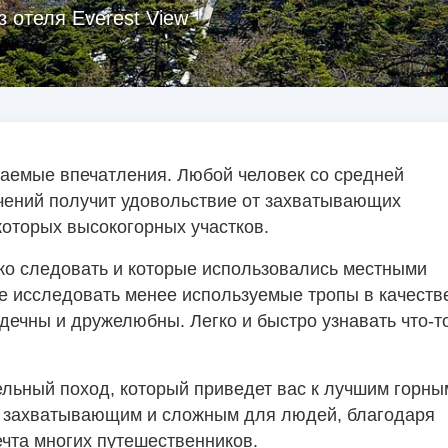
з отеля Everest View
аемые впечатления. Любой человек со средней
чений получит удовольствие от захватывающих
которых высокогорных участков.
гко следовать и которые использовались местными
е исследовать менее используемые тропы в качеств
ечны и дружелюбны. Легко и быстро узнавать что-т
ельный поход, который приведет вас к лучшим горны
ь захватывающим и сложным для людей, благодаря
чта многих путешественников.