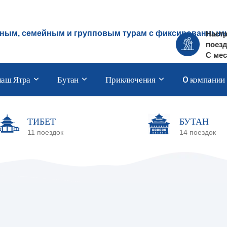
тным, семейным и групповым турам с фиксированными
Наст
поезд
С ме
лаш Ятра
Бутан
Приключения
O компании
ТИБЕТ
БУТАН
11 поездок
14 поездок