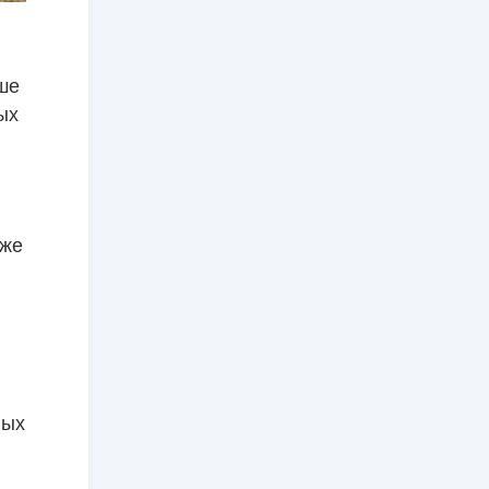
ше
ых
кже
ных