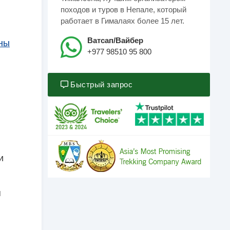
походов и туров в Непале, который
работает в Гималаях более 15 лет.
Ватсап/Вайбер
рны
+977 98510 95 800
Быстрый запрос
и
я