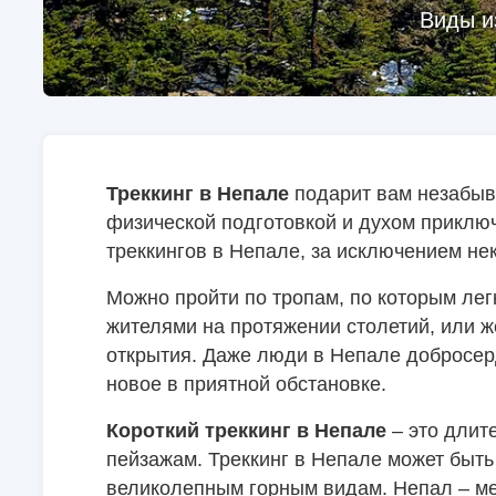
Виды и
Треккинг в Непале
подарит вам незабыв
физической подготовкой и духом приклю
треккингов в Непале, за исключением не
Можно пройти по тропам, по которым ле
жителями на протяжении столетий, или ж
открытия. Даже люди в Непале добросерд
новое в приятной обстановке.
Короткий треккинг в Непале
– это длит
пейзажам. Треккинг в Непале может быт
великолепным горным видам. Непал – ме